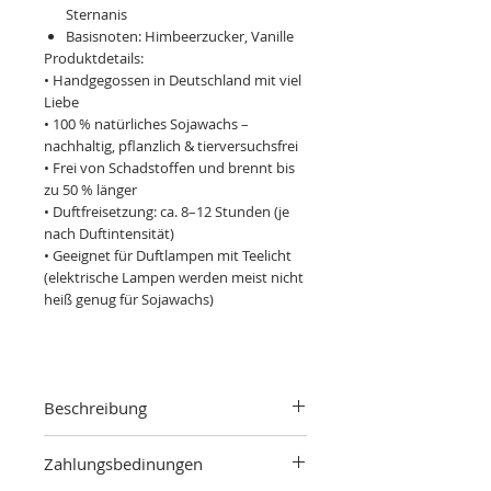
Sternanis
Basisnoten: Himbeerzucker, Vanille
Produktdetails:
• Handgegossen in Deutschland mit viel
Liebe
• 100 % natürliches Sojawachs –
nachhaltig, pflanzlich & tierversuchsfrei
• Frei von Schadstoffen und brennt bis
zu 50 % länger
• Duftfreisetzung: ca. 8–12 Stunden (je
nach Duftintensität)
• Geeignet für Duftlampen mit Teelicht
(elektrische Lampen werden meist nicht
heiß genug für Sojawachs)
Beschreibung
Duftnoten
Zahlungsbedinungen
Kopfnoten: Orange, Maulbeere,
Concord-Traube, Ananas, Pfirsich und