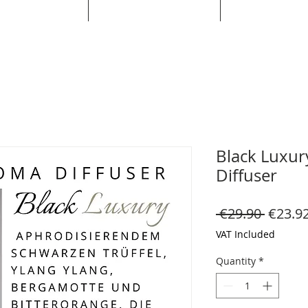
Black Luxur
Diffuser
Regula
 €29.90 
€23.9
Price
VAT Included
Quantity
*