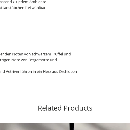
 passend zu jedem Ambiente
erhalten haben, umta
attanstäbchen frei wählbar
basierend auf der ur
anfordern.
Bitte beachten Sie au
können nur in dem La
n
ursprünglich gekauft 
(ii) Folgende Produkt
werden: benutzte oder
t
individualisierte Artik
erenden Noten von schwarzem Trüffel und
vorherige Ankündigung
ritzigen Note von Bergamotte und
Dienstleitung an sich o
anzubieten, sowie Eins
können den Zugang zu
nd Vetriver führen in ein Herz aus Orchideen
vorübergehend ohne 
irgendeinem Grund o
aussetzen.
Related Products