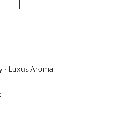
y - Luxus Aroma
r
Sale
2
Price