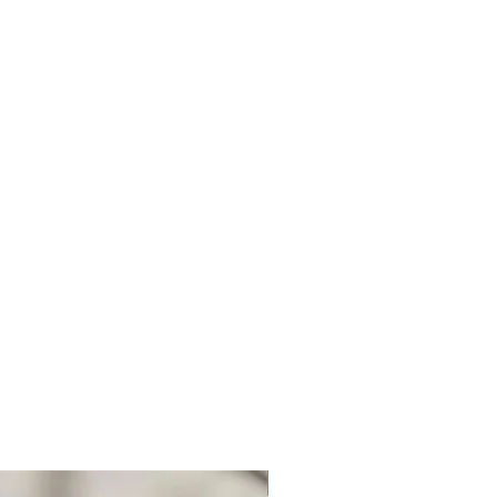
uschen oder eine Rückerstattung
sprünglichen Zahlungsmethode
ßerdem Folgendes: (i) Produkte
nd zurückgegeben werden, in dem sie
wurden;
e können nicht zurückgesendet
 beschädigte Artikel &
el. Wir halten uns das Recht vor, ohne
 Dienstleistungen zu ändern; die
der Teile davon nicht weiter
chränkungen zu erstellen. Wir
 den Diensten dauerhaft oder
Vorankündigung und Haftung aus
der ohne Grund beenden oder
Neu